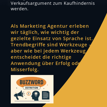
Verkaufsargument zum Kaufhindernis
werden.
Als Marketing Agentur erleben
wir täglich, wie wichtig der
gezielte Einsatz von Sprache ist.
Trendbegriffe sind Werkzeuge –
aber wie bei jedem Werkzeug
entscheidet die richtige
Anwendung über Erfolg oder
Misserfolg.