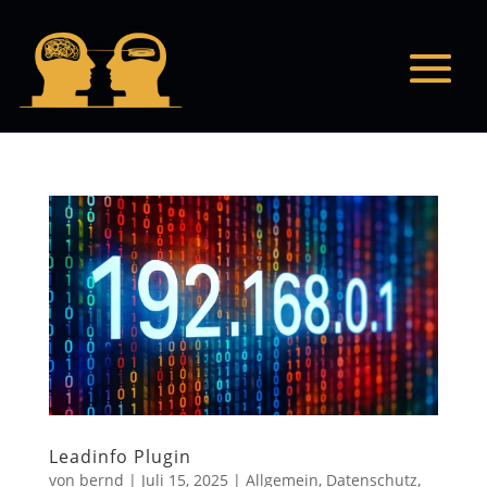
Leadinfo Plugin
von
bernd
|
Juli 15, 2025
|
Allgemein
,
Datenschutz
,